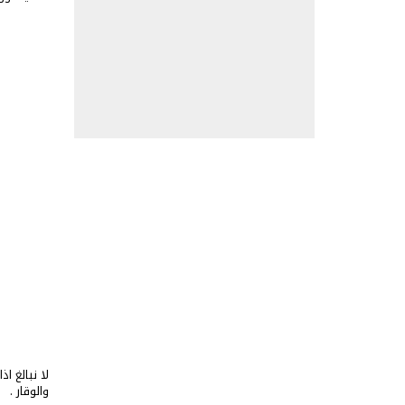
لا نبالغ ا
والوقار .