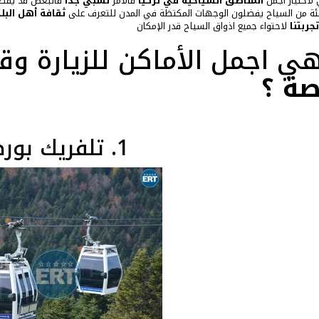
 لاختيار أجمل
المناطق السياحية في تركيا
فالأمر
نسبي جداً
فالبعض قد يفضل 
ئة من السياح يفضلون الوجهات المكتظة في المدن للتعرف على
ثقافة أهل البل
جربتنا
لاحتواء جميع اذواق السياح قدر الإمكان
ي اجمل الأماكن للزيارة و
صة ؟
1. تلفريك بورصة