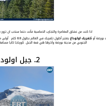
اذا كنت من عشاق المغامرة والتجارب الحماسية فأنت حتما ستحب ان تزور
 بورصة أو
تلفريك اولوداغ
يعتبر أطول تلفريك في العالم بطول 8.8 كلم أولى محطاته هي محطة تلفريك
الجنوبي من مدينة بورصة وآخرها هي قمة الجبل كورباجا كايا مسافة هذه الر
2. جبل اولوداغ