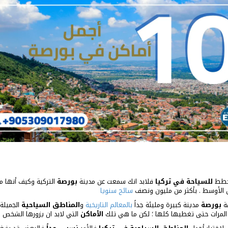
تخطط
للسياحة في تركيا
فلابد انك سمعت عن مدينة
بورصة
التركية وكيف أنها 
الأوسط . بأكثر من مليون ونصف
سائح سنويا
قة
بورصة
مدينة كبيرة ومليئة جداً
بالمعالم التاريخية
و
المناطق السياحية
الجميلة
 المرات حتى تغطيها كلها ؛ لكن ما هي تلك
الأماكن
التي لابد ان يزورها الشخص ا