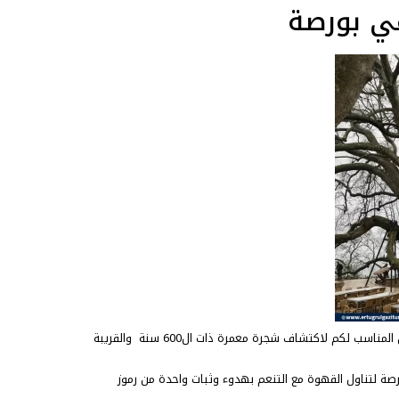
لكل عشاق الأصالة والأماكن العتيقة الممزوجة بعبق التاريخ والضاربة في القدم هذا هو المكان المناسب لكم لاكتشاف شجرة معمرة ذات ال600 سنة والقريبة
صة لتناول القهوة مع التنعم بهدوء وثبات واحدة من رموز