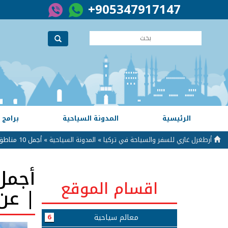
+905347917147
الرئيسية
المدونة السياحية
برامج 
أرطغرل غازي للسفر والسياحة في تركيا
»
المدونة السياحية
» أجمل 10 مناطق سياحية يجب عليك زيارتها في بورصة | عن تجربة
اقسام الموقع
| عن
معالم سياحية
6