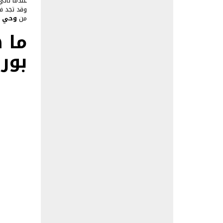
عندما نأتي
وقد تجد ف
من
وحي ت
ما
ه
بور