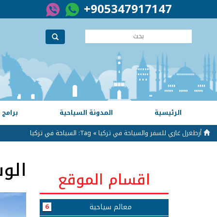
+905347917147
الرئيسية
المدونة السياحية
برامج 
أرطغرل غازي للسفر والسياحة في تركيا
» Tag: السياحة في تركيا
الو
اقسام الموقع
معالم سياحية
6